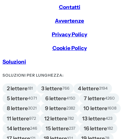
Contatti
Avvertenze
Privacy Policy
Cookie Policy
Soluzioni
SOLUZIONI PER LUNGHEZZA:
2 lettere
3 lettere
4 lettere
181
766
3194
5 lettere
6 lettere
7 lettere
4071
4150
4260
8 lettere
9 lettere
10 lettere
3021
2382
1608
11 lettere
12 lettere
13 lettere
972
782
423
14 lettere
15 lettere
16 lettere
246
237
182
17 lettere
18 lettere
19 lettere
121
101
78