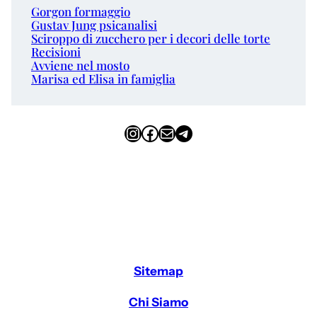
Gorgon formaggio
Gustav Jung psicanalisi
Sciroppo di zucchero per i decori delle torte
Recisioni
Avviene nel mosto
Marisa ed Elisa in famiglia
Instagram
Facebook
Email
Telegram
Sitemap
Chi Siamo