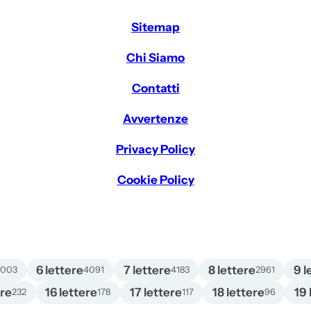
Sitemap
Chi Siamo
Contatti
Avvertenze
Privacy Policy
Cookie Policy
6 lettere
7 lettere
8 lettere
9 l
4003
4091
4183
2961
ere
16 lettere
17 lettere
18 lettere
19 
232
178
117
96