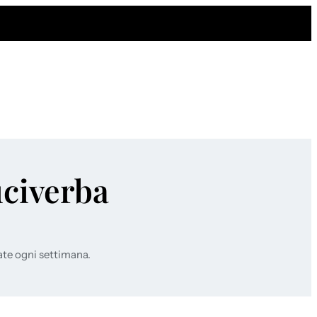
uciverba
ate ogni settimana.