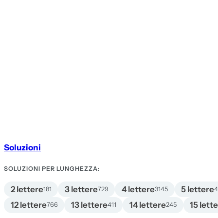
Soluzioni
SOLUZIONI PER LUNGHEZZA:
2 lettere
3 lettere
4 lettere
5 lettere
181
729
3145
12 lettere
13 lettere
14 lettere
15 lett
766
411
245