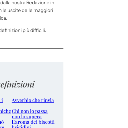
e
dalla nostra Redazione in
le uscite delle maggiori
ica.
efinizioni più difficili.
efinizioni
 i
Avverbio che rinvia
niche
Chi non lo passa
non lo supera
uò
L’aroma dei biscotti
re
brigidini