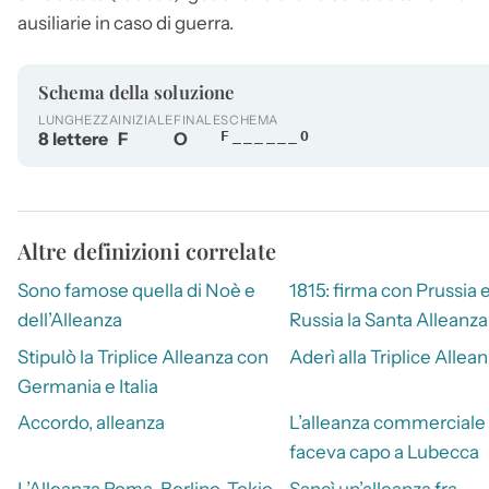
ausiliarie in caso di guerra.
Schema della soluzione
LUNGHEZZA
INIZIALE
FINALE
SCHEMA
8 lettere
F
O
F______O
Altre definizioni correlate
Sono famose quella di Noè e
1815: firma con Prussia 
dell’Alleanza
Russia la Santa Alleanza
Stipulò la Triplice Alleanza con
Aderì alla Triplice Allea
Germania e Italia
Accordo, alleanza
L’alleanza commerciale
faceva capo a Lubecca
L’Alleanza Roma-Berlino-Tokio
Sancì un’alleanza fra