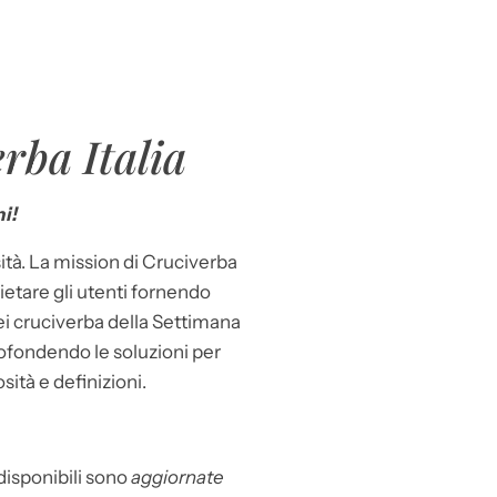
rba Italia
i!
ità. La mission di Cruciverba
llietare gli utenti fornendo
dei cruciverba della Settimana
ofondendo le soluzioni per
osità e definizioni.
 disponibili sono
aggiornate