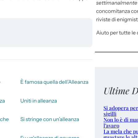
settimanalment
concomitanza con 
riviste di enigmist
Aiuto per tutte le d
e
È famosa quella dell’Alleanza
Ultime D
nza
Uniti in alleanza
Si adopera per
sigilli
Non lo è di ma
 che
Si stringe con un’alleanza
l’avaro
La mela che p
guastare le alt
Fu un’alleanza di governo