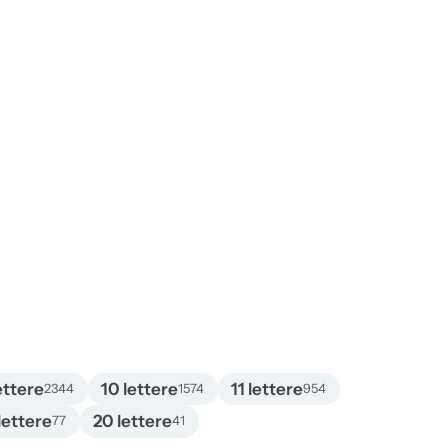
ettere
10 lettere
11 lettere
2344
1574
954
lettere
20 lettere
77
41