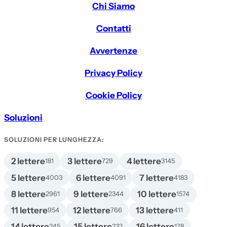
Chi Siamo
Contatti
Avvertenze
Privacy Policy
Cookie Policy
Soluzioni
SOLUZIONI PER LUNGHEZZA:
2 lettere
3 lettere
4 lettere
181
729
3145
5 lettere
6 lettere
7 lettere
4003
4091
4183
8 lettere
9 lettere
10 lettere
2961
2344
1574
11 lettere
12 lettere
13 lettere
954
766
411
14 lettere
15 lettere
16 lettere
245
232
178