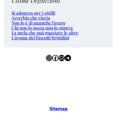
Ultime Definizioni
Si adopera per i sigilli
Avverbio che rinvia
Non lo è di maniche l’avaro
Chi non lo passa non lo supera
La mela che può guastare le altre
L’aroma dei biscotti brigidini
Instagram
Facebook
Email
Telegram
Sitemap