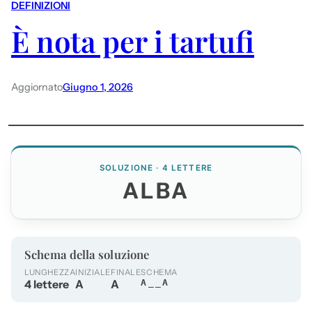
DEFINIZIONI
È nota per i tartufi
Aggiornato
Giugno 1, 2026
SOLUZIONE · 4 LETTERE
ALBA
Schema della soluzione
LUNGHEZZA
INIZIALE
FINALE
SCHEMA
4 lettere
A
A
A__A