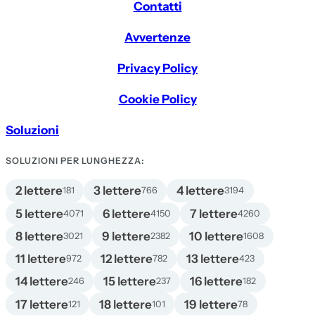
Contatti
Avvertenze
Privacy Policy
Cookie Policy
Soluzioni
SOLUZIONI PER LUNGHEZZA:
2 lettere
3 lettere
4 lettere
181
766
3194
5 lettere
6 lettere
7 lettere
4071
4150
4260
8 lettere
9 lettere
10 lettere
3021
2382
1608
11 lettere
12 lettere
13 lettere
972
782
423
14 lettere
15 lettere
16 lettere
246
237
182
17 lettere
18 lettere
19 lettere
121
101
78