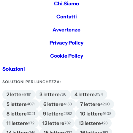
Chi Siamo
Contatti
Avvertenze
Privacy Policy
Cookie Policy
Soluzioni
SOLUZIONI PER LUNGHEZZA:
2 lettere
3 lettere
4 lettere
181
766
3194
5 lettere
6 lettere
7 lettere
4071
4150
4260
8 lettere
9 lettere
10 lettere
3021
2382
1608
11 lettere
12 lettere
13 lettere
972
782
423
14 lettere
15 lettere
16 lettere
246
237
182