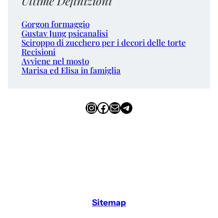
Ultime Definizioni
Gorgon formaggio
Gustav Jung psicanalisi
Sciroppo di zucchero per i decori delle torte
Recisioni
Avviene nel mosto
Marisa ed Elisa in famiglia
Instagram
Facebook
Email
Telegram
Sitemap