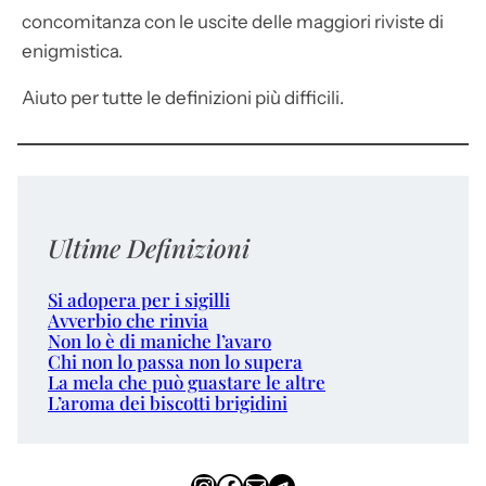
concomitanza con le uscite delle maggiori riviste di
enigmistica.
Aiuto per tutte le definizioni più difficili.
Ultime Definizioni
Si adopera per i sigilli
Avverbio che rinvia
Non lo è di maniche l’avaro
Chi non lo passa non lo supera
La mela che può guastare le altre
L’aroma dei biscotti brigidini
Instagram
Facebook
Email
Telegram