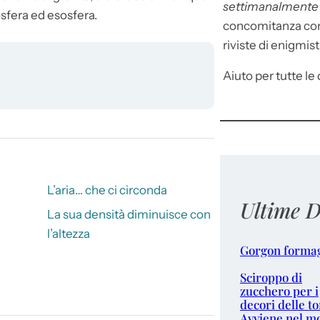
settimanalment
osfera ed esosfera.
concomitanza con 
riviste di enigmist
Aiuto per tutte le d
L’aria… che ci circonda
Ultime D
La sua densità diminuisce con
l’altezza
Gorgon forma
Sciroppo di
zucchero per i
decori delle to
Avviene nel m