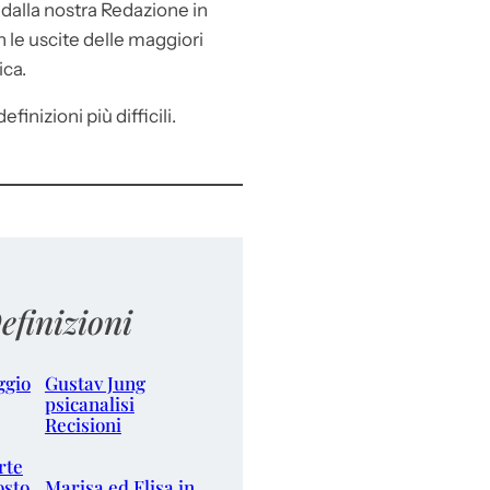
e
dalla nostra Redazione in
le uscite delle maggiori
ica.
efinizioni più difficili.
efinizioni
ggio
Gustav Jung
psicanalisi
Recisioni
rte
osto
Marisa ed Elisa in