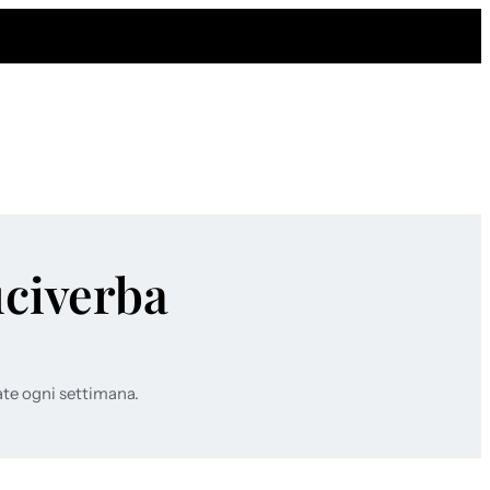
uciverba
ate ogni settimana.