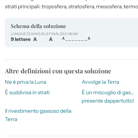
strati principali: troposfera, stratosfera, mesosfera, term
Schema della soluzione
LUNGHEZZA
INIZIALE
FINALE
SCHEMA
9 lettere
A
A
A_______A
Altre definizioni con questa soluzione
Ne è priva la Luna
Avvolge la Terra
È suddivisa in strati
È un miscuglio di gas…
presente dappertutto!
Il rivestimento gassoso della
Terra