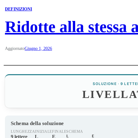
DEFINIZIONI
Ridotte alla stessa 
Aggiornato
Giugno 1, 2026
SOLUZIONE · 9 LETTE
LIVELLA
Schema della soluzione
LUNGHEZZA
INIZIALE
FINALE
SCHEMA
L_______E
9 lettere
L
E