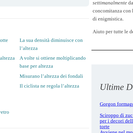
settimanalmente
da
concomitanza con le
di enigmistica.
Aiuto per tutte le de
otte
La sua densità diminuisce con
l’altezza
’altezza
A volte si ottiene moltiplicando
base per altezza
Misurano l’altezza dei fondali
Ultime De
Il ciclista ne regola l’altezza
Gorgon formag
vetro
Sciroppo di zu
per i decori del
torte
Avviene nel mo