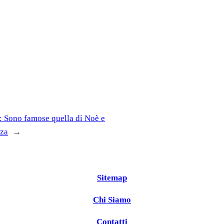
:
Sono famose quella di Noè e
nza
→
Sitemap
Chi Siamo
Contatti