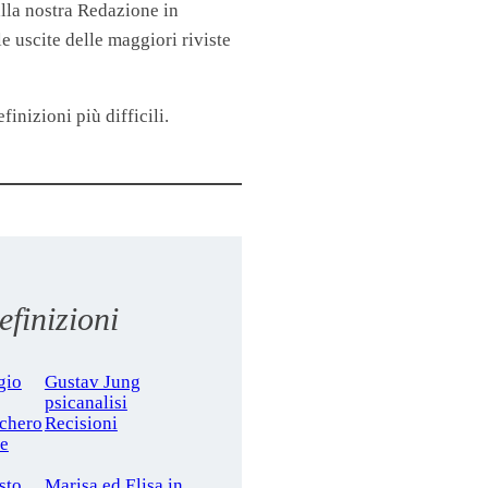
lla nostra Redazione in
 uscite delle maggiori riviste
finizioni più difficili.
finizioni
gio
Gustav Jung
psicanalisi
cchero
Recisioni
le
sto
Marisa ed Elisa in