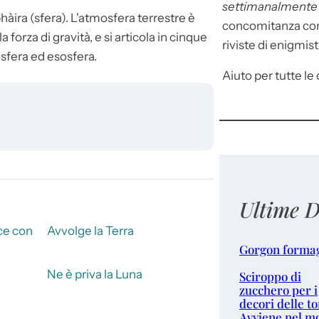
settimanalment
ira (sfera). L'
atmosfera
terrestre è
concomitanza con 
 forza di gravità, e si articola in cinque
riviste di enigmist
osfera ed esosfera.
Aiuto per tutte le d
Ultime D
ce con
Avvolge la Terra
Gorgon forma
Ne è priva la Luna
Sciroppo di
zucchero per i
decori delle to
Avviene nel m