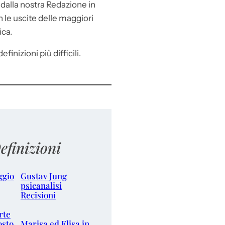
e
dalla nostra Redazione in
le uscite delle maggiori
ica.
efinizioni più difficili.
efinizioni
ggio
Gustav Jung
psicanalisi
Recisioni
rte
osto
Marisa ed Elisa in