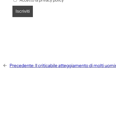
Accetto la privacy policy
←
Precedente:
Il criticabile atteggiamento di molti uomi