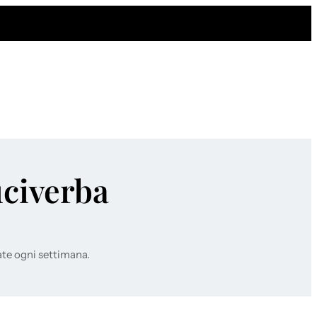
uciverba
ate ogni settimana.