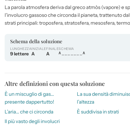
La parola
atmosfera
deriva dal greco atmòs (vapore) e sphà
l'involucro gassoso che circonda il pianeta, trattenuto dalla
strati principali: troposfera, stratosfera, mesosfera, term
Schema della soluzione
LUNGHEZZA
INIZIALE
FINALE
SCHEMA
9 lettere
A
A
A_______A
Altre definizioni con questa soluzione
È un miscuglio di gas…
La sua densità diminuis
presente dappertutto!
l’altezza
L’aria… che ci circonda
È suddivisa in strati
Il più vasto degli involucri