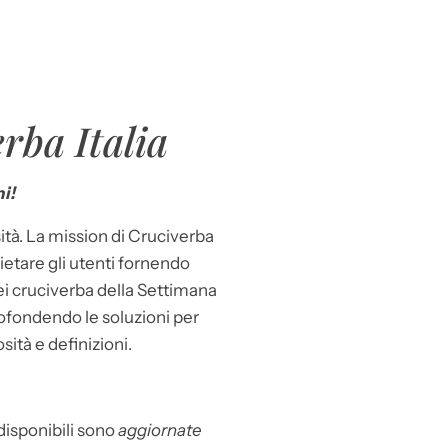
rba Italia
i!
ità. La mission di Cruciverba
llietare gli utenti fornendo
dei cruciverba della Settimana
ofondendo le soluzioni per
osità e definizioni.
 disponibili sono
aggiornate