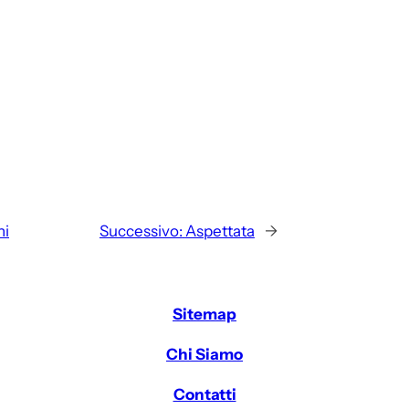
ni
Successivo:
Aspettata
→
Sitemap
Chi Siamo
Contatti