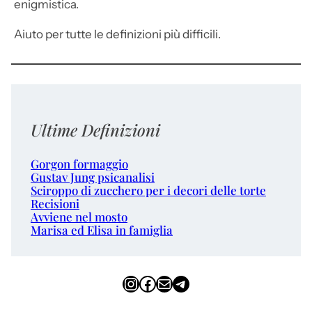
enigmistica.
Aiuto per tutte le definizioni più difficili.
Ultime Definizioni
Gorgon formaggio
Gustav Jung psicanalisi
Sciroppo di zucchero per i decori delle torte
Recisioni
Avviene nel mosto
Marisa ed Elisa in famiglia
Instagram
Facebook
Email
Telegram