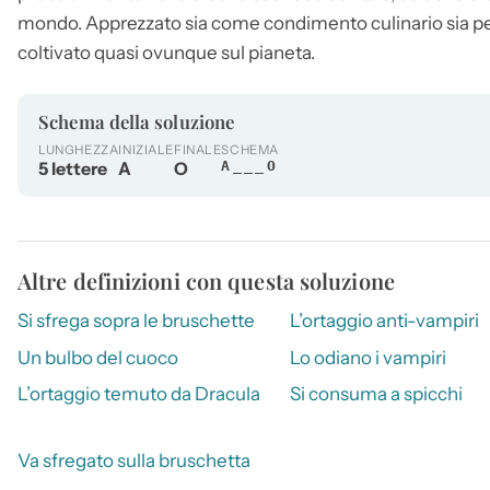
mondo. Apprezzato sia come condimento culinario sia per 
coltivato quasi ovunque sul pianeta.
Schema della soluzione
LUNGHEZZA
INIZIALE
FINALE
SCHEMA
5 lettere
A
O
A___O
Altre definizioni con questa soluzione
Si sfrega sopra le bruschette
L’ortaggio anti-vampiri
Un bulbo del cuoco
Lo odiano i vampiri
L’ortaggio temuto da Dracula
Si consuma a spicchi
Va sfregato sulla bruschetta