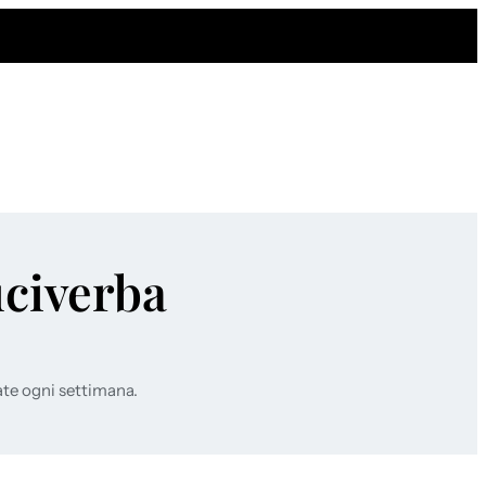
uciverba
ate ogni settimana.