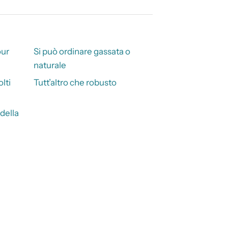
our
Si può ordinare gassata o
naturale
lti
Tutt’altro che robusto
della