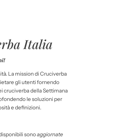
rba Italia
i!
ità. La mission di Cruciverba
llietare gli utenti fornendo
dei cruciverba della Settimana
ofondendo le soluzioni per
osità e definizioni.
 disponibili sono
aggiornate