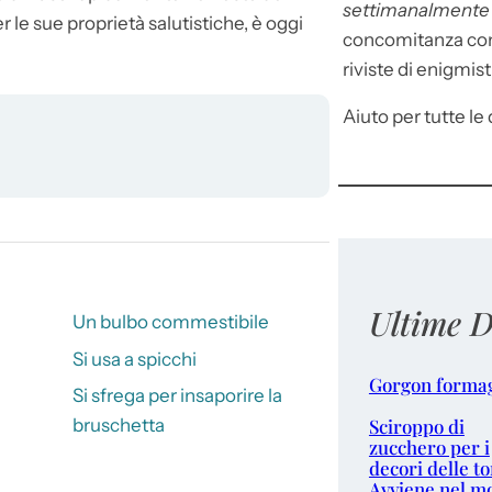
settimanalment
le sue proprietà salutistiche, è oggi
concomitanza con 
riviste di enigmist
Aiuto per tutte le d
Ultime D
Un bulbo commestibile
Si usa a spicchi
Gorgon forma
Si sfrega per insaporire la
Sciroppo di
bruschetta
zucchero per i
decori delle to
Avviene nel m