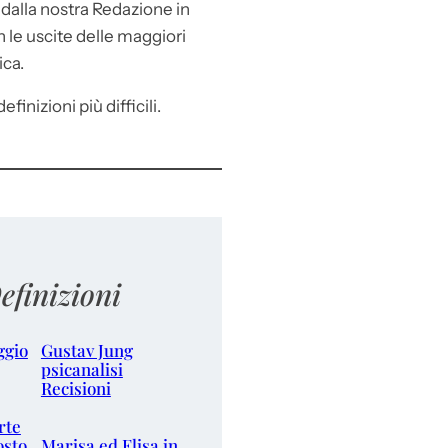
e
dalla nostra Redazione in
le uscite delle maggiori
ica.
efinizioni più difficili.
efinizioni
ggio
Gustav Jung
psicanalisi
Recisioni
rte
osto
Marisa ed Elisa in