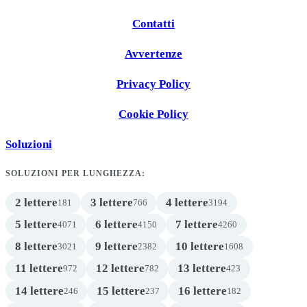
Contatti
Avvertenze
Privacy Policy
Cookie Policy
Soluzioni
SOLUZIONI PER LUNGHEZZA:
2 lettere
3 lettere
4 lettere
181
766
3194
5 lettere
6 lettere
7 lettere
4071
4150
4260
8 lettere
9 lettere
10 lettere
3021
2382
1608
11 lettere
12 lettere
13 lettere
972
782
423
14 lettere
15 lettere
16 lettere
246
237
182