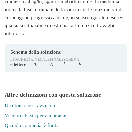
connesso ad agōn, «gara, combattimento». In medicina
indica la fase terminale della vita in cui le funzioni vitali
si spengono progressivamente; in senso figurato descrive
qualsiasi situazione di estrema sofferenza o travaglio
interiore.
Schema della soluzione
LUNGHEZZA
INIZIALE
FINALE
SCHEMA
A____A
6 lettere
A
A
Altre definizioni con questa soluzione
Una fine che si avvicina
Vi entra chi sta per andarsene
Quando comincia, è finita