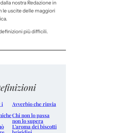
e
dalla nostra Redazione in
le uscite delle maggiori
ica.
efinizioni più difficili.
efinizioni
 i
Avverbio che rinvia
niche
Chi non lo passa
non lo supera
uò
L’aroma dei biscotti
re
brigidini