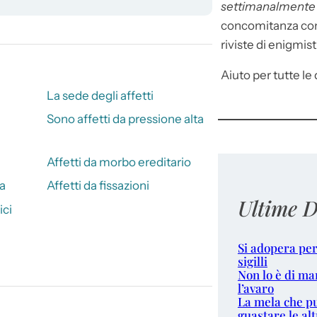
settimanalment
concomitanza con 
riviste di enigmist
Aiuto per tutte le d
La sede degli affetti
Sono affetti da pressione alta
Affetti da morbo ereditario
ia
Affetti da fissazioni
Ultime D
ici
Si adopera per
sigilli
Non lo è di ma
l’avaro
La mela che p
guastare le alt