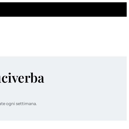
uciverba
ate ogni settimana.