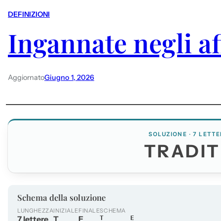
DEFINIZIONI
Ingannate negli af
Aggiornato
Giugno 1, 2026
SOLUZIONE · 7 LETTE
TRADIT
Schema della soluzione
LUNGHEZZA
INIZIALE
FINALE
SCHEMA
7 lettere
T
E
T_____E