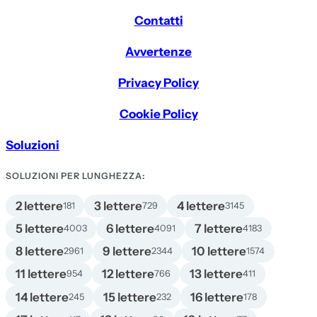
Contatti
Avvertenze
Privacy Policy
Cookie Policy
Soluzioni
SOLUZIONI PER LUNGHEZZA:
2 lettere
3 lettere
4 lettere
181
729
3145
5 lettere
6 lettere
7 lettere
4003
4091
4183
8 lettere
9 lettere
10 lettere
2961
2344
1574
11 lettere
12 lettere
13 lettere
954
766
411
14 lettere
15 lettere
16 lettere
245
232
178