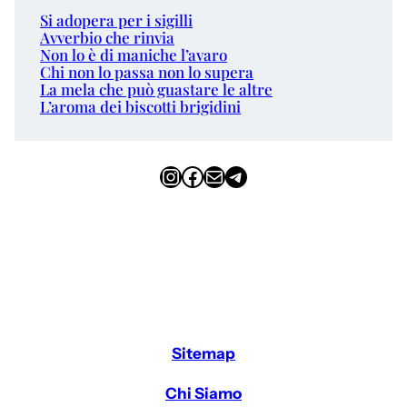
Si adopera per i sigilli
Avverbio che rinvia
Non lo è di maniche l’avaro
Chi non lo passa non lo supera
La mela che può guastare le altre
L’aroma dei biscotti brigidini
Instagram
Facebook
Email
Telegram
Sitemap
Chi Siamo