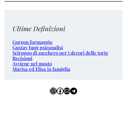
Ultime Definizioni
Gorgon formaggio
Gustav Jung psicanalisi
Sciroppo di zucchero per i decori delle torte
Recisioni
Avviene nel mosto
Marisa ed Elisa in famiglia
Instagram
Facebook
Email
Telegram