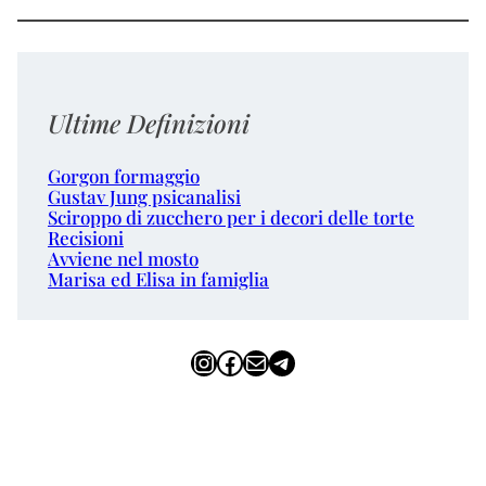
Ultime Definizioni
Gorgon formaggio
Gustav Jung psicanalisi
Sciroppo di zucchero per i decori delle torte
Recisioni
Avviene nel mosto
Marisa ed Elisa in famiglia
Instagram
Facebook
Email
Telegram