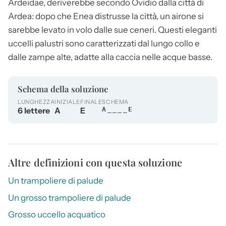
Ardeidae, deriverebbe secondo Ovidio dalla città di
Ardea: dopo che Enea distrusse la città, un
airone
si
sarebbe levato in volo dalle sue ceneri. Questi eleganti
uccelli palustri sono caratterizzati dal lungo collo e
dalle zampe alte, adatte alla caccia nelle acque basse.
Schema della soluzione
LUNGHEZZA
INIZIALE
FINALE
SCHEMA
6 lettere
A
E
A____E
Altre definizioni con questa soluzione
Un trampoliere di palude
Un grosso trampoliere di palude
Grosso uccello acquatico