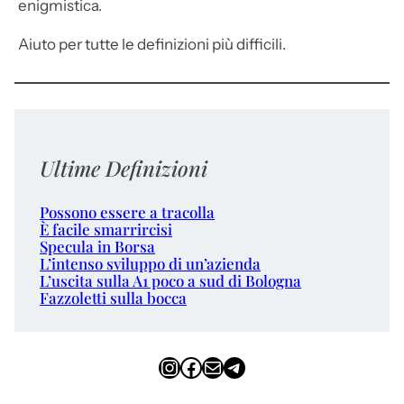
enigmistica.
Aiuto per tutte le definizioni più difficili.
Ultime Definizioni
Possono essere a tracolla
È facile smarrircisi
Specula in Borsa
L’intenso sviluppo di un’azienda
L’uscita sulla A1 poco a sud di Bologna
Fazzoletti sulla bocca
Instagram
Facebook
Email
Telegram