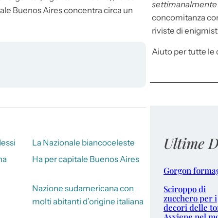
settimanalment
pitale Buenos Aires concentra circa un
concomitanza con 
riviste di enigmist
Aiuto per tutte le d
Ultime D
Messi
La Nazionale biancoceleste
na
Ha per capitale Buenos Aires
Gorgon forma
Sciroppo di
Nazione sudamericana con
zucchero per i
molti abitanti d’origine italiana
decori delle to
Avviene nel m