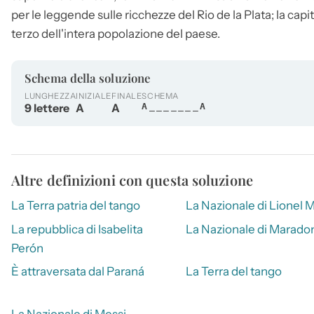
per le leggende sulle ricchezze del Rio de la Plata; la ca
terzo dell'intera popolazione del paese.
Schema della soluzione
LUNGHEZZA
INIZIALE
FINALE
SCHEMA
9 lettere
A
A
A_______A
Altre definizioni con questa soluzione
La Terra patria del tango
La Nazionale di Lionel 
La repubblica di Isabelita
La Nazionale di Marado
Perón
È attraversata dal Paraná
La Terra del tango
La Nazionale di Messi