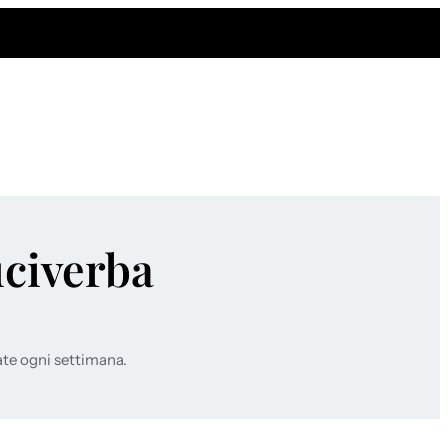
uciverba
ate ogni settimana.