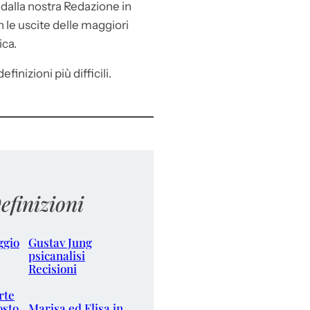
e
dalla nostra Redazione in
le uscite delle maggiori
ica.
efinizioni più difficili.
efinizioni
ggio
Gustav Jung
psicanalisi
Recisioni
rte
osto
Marisa ed Elisa in