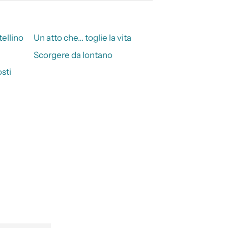
tellino
Un atto che… toglie la vita
Scorgere da lontano
sti