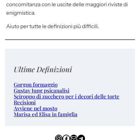
concomitanza con le uscite delle maggiori riviste di
enigmistica.
Aiuto per tutte le definizioni più difficili.
Ultime Definizioni
Gorgon formaggio
Gustav Jung psicanalisi
Sciroppo di zucchero per i decori delle torte
Recisioni
Avviene nel mosto
Marisa ed Elisa in famiglia
Instagram
Facebook
Email
Telegram