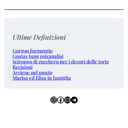
Ultime Definizioni
Gorgon formaggio
Gustav Jung psicanalisi
Sciroppo di zucchero per i decori delle torte
Recisioni
Avviene nel mosto
Marisa ed Elisa in famiglia
Instagram
Facebook
Email
Telegram