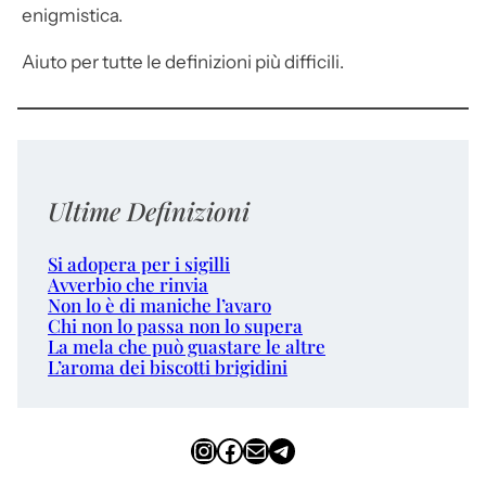
enigmistica.
Aiuto per tutte le definizioni più difficili.
Ultime Definizioni
Si adopera per i sigilli
Avverbio che rinvia
Non lo è di maniche l’avaro
Chi non lo passa non lo supera
La mela che può guastare le altre
L’aroma dei biscotti brigidini
Instagram
Facebook
Email
Telegram