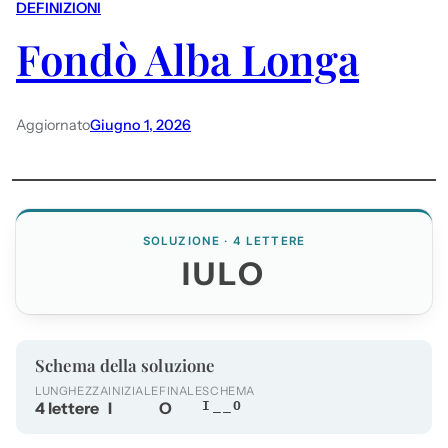
DEFINIZIONI
Fondò Alba Longa
Aggiornato
Giugno 1, 2026
SOLUZIONE · 4 LETTERE
IULO
Schema della soluzione
LUNGHEZZA
INIZIALE
FINALE
SCHEMA
4 lettere
I
O
I__O