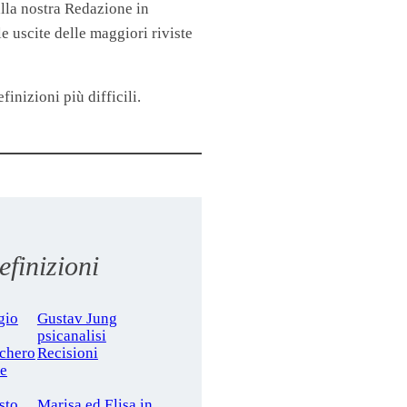
lla nostra Redazione in
 uscite delle maggiori riviste
finizioni più difficili.
finizioni
gio
Gustav Jung
psicanalisi
cchero
Recisioni
le
sto
Marisa ed Elisa in