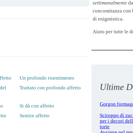
settimanalmente
da
concomitanza con le
di enigmistica.
Aiuto per tutte le de
ffetto
Un profondo risentimento
Ultime De
del
Trattato con profondo affetto
Gorgon formag
to
Si dà con affetto
Sciroppo di zu
tto
Sentire affetto
per i decori del
torte
Avviene nel mo