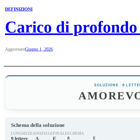
DEFINIZIONI
Carico di profondo 
Aggiornato
Giugno 1, 2026
SOLUZIONE · 9 LETTE
AMOREV
Schema della soluzione
LUNGHEZZA
INIZIALE
FINALE
SCHEMA
A_______E
9 lettere
A
E