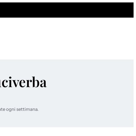
uciverba
ate ogni settimana.