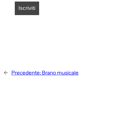
←
Precedente:
Brano musicale