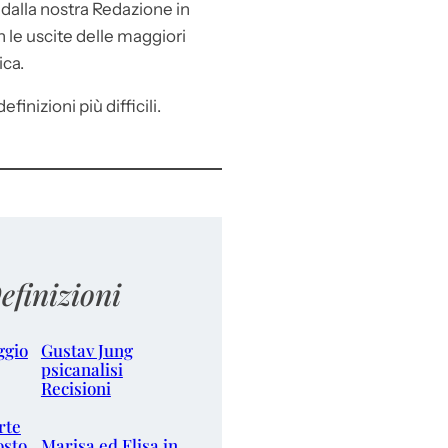
e
dalla nostra Redazione in
le uscite delle maggiori
ica.
efinizioni più difficili.
efinizioni
ggio
Gustav Jung
psicanalisi
Recisioni
rte
osto
Marisa ed Elisa in