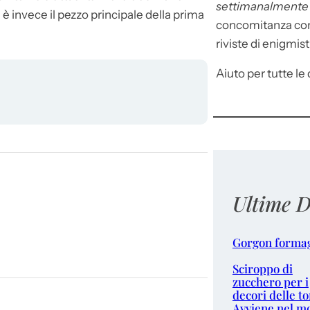
settimanalment
he è invece il pezzo principale della prima
concomitanza con 
riviste di enigmist
Aiuto per tutte le d
Ultime D
Gorgon forma
Sciroppo di
zucchero per i
decori delle to
Avviene nel m