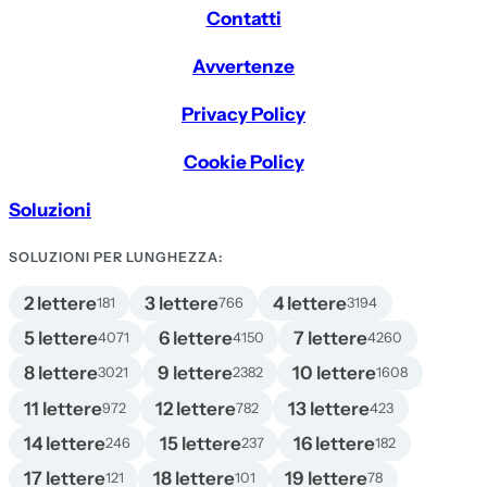
Contatti
Avvertenze
Privacy Policy
Cookie Policy
Soluzioni
SOLUZIONI PER LUNGHEZZA:
2 lettere
3 lettere
4 lettere
181
766
3194
5 lettere
6 lettere
7 lettere
4071
4150
4260
8 lettere
9 lettere
10 lettere
3021
2382
1608
11 lettere
12 lettere
13 lettere
972
782
423
14 lettere
15 lettere
16 lettere
246
237
182
17 lettere
18 lettere
19 lettere
121
101
78