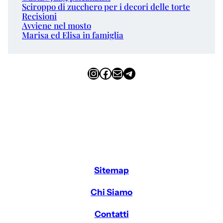
Sciroppo di zucchero per i decori delle torte
Recisioni
Avviene nel mosto
Marisa ed Elisa in famiglia
Instagram
Facebook
Email
Telegram
Sitemap
Chi Siamo
Contatti