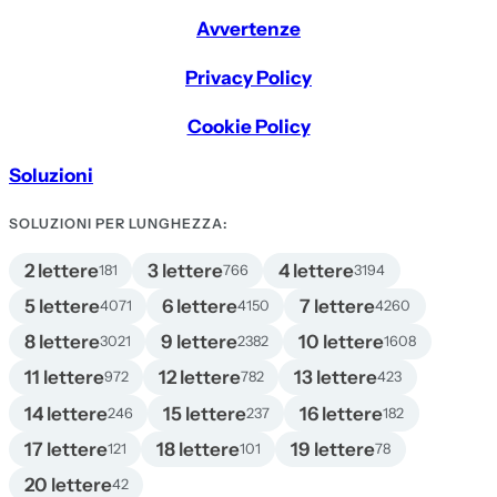
Avvertenze
Privacy Policy
Cookie Policy
Soluzioni
SOLUZIONI PER LUNGHEZZA:
2 lettere
3 lettere
4 lettere
181
766
3194
5 lettere
6 lettere
7 lettere
4071
4150
4260
8 lettere
9 lettere
10 lettere
3021
2382
1608
11 lettere
12 lettere
13 lettere
972
782
423
14 lettere
15 lettere
16 lettere
246
237
182
17 lettere
18 lettere
19 lettere
121
101
78
20 lettere
42