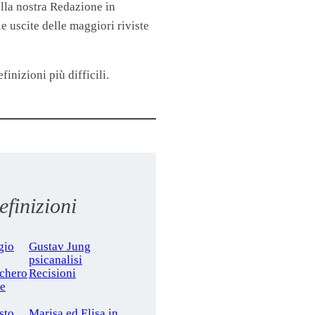
lla nostra Redazione in
 uscite delle maggiori riviste
finizioni più difficili.
finizioni
gio
Gustav Jung
psicanalisi
cchero
Recisioni
le
sto
Marisa ed Elisa in