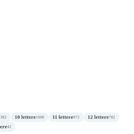
10 lettere
11 lettere
12 lettere
2382
1608
972
782
tere
42