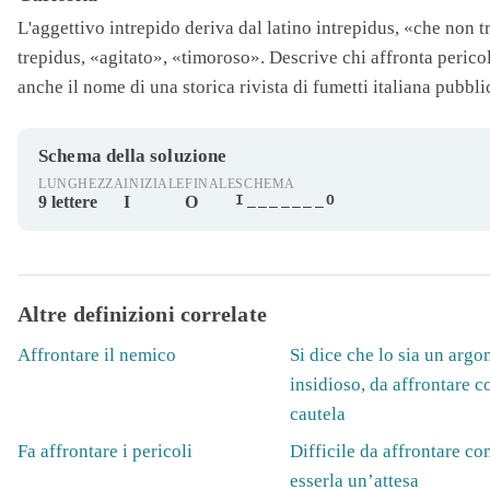
L'aggettivo
intrepido
deriva dal latino intrepidus, «che non 
trepidus, «agitato», «timoroso». Descrive chi affronta pericol
anche il nome di una storica rivista di fumetti italiana pubblic
Schema della soluzione
LUNGHEZZA
INIZIALE
FINALE
SCHEMA
I_______O
9 lettere
I
O
Altre definizioni correlate
Affrontare il nemico
Si dice che lo sia un arg
insidioso, da affrontare c
cautela
Fa affrontare i pericoli
Difficile da affrontare c
esserla un’attesa