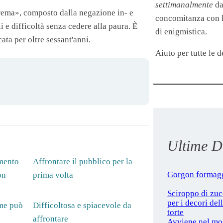
settimanalmente
da
trema», composto dalla negazione in- e
concomitanza con le
i e difficoltà senza cedere alla paura. È
di enigmistica.
ata per oltre sessant'anni.
Aiuto per tutte le de
Ultime De
omento
Affrontare il pubblico per la
Gorgon formag
on
prima volta
Sciroppo di zu
per i decori del
ome può
Difficoltosa e spiacevole da
torte
affrontare
Avviene nel mo