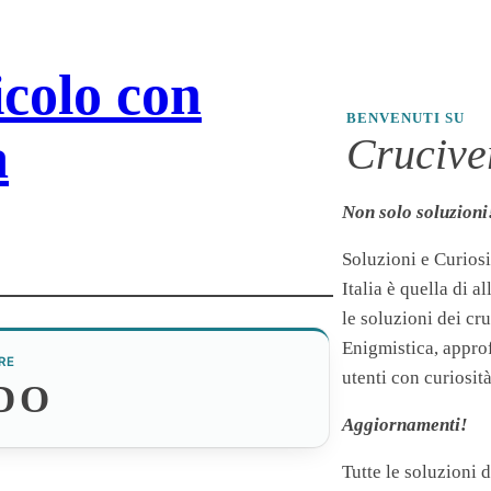
icolo con
BENVENUTI SU
a
Cruciver
Non solo soluzioni
Soluzioni e Curiosi
Italia è quella di a
le soluzioni dei cr
Enigmistica, appro
RE
utenti con curiosità
DO
Aggiornamenti!
Tutte le soluzioni 