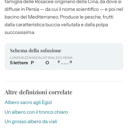
famiglia delle Rosacee originario della Cina, da dove si
diffuse in Persia — da cui il nome scientifico — e poi nel
bacino del Mediterraneo. Produce le pesche, frutti
dalla caratteristica buccia vellutata e dalla polpa
succosissima.
Schema della soluzione
LUNGHEZZA
INIZIALE
FINALE
SCHEMA
5 lettere
P
O
P___O
Altre definizioni correlate
Albero sacro agli Egizi
Un albero con il tronco chiaro
Un grosso albero da viali