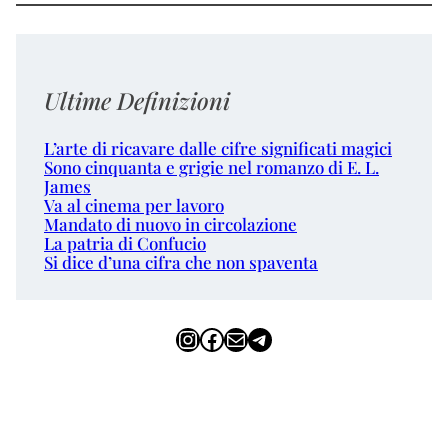
Ultime Definizioni
L’arte di ricavare dalle cifre significati magici
Sono cinquanta e grigie nel romanzo di E. L.
James
Va al cinema per lavoro
Mandato di nuovo in circolazione
La patria di Confucio
Si dice d’una cifra che non spaventa
Instagram
Facebook
Email
Telegram