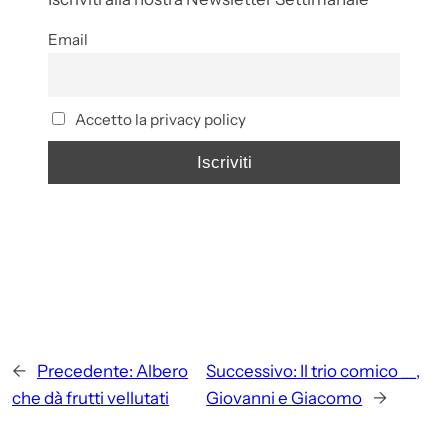
Email
Accetto la privacy policy
←
Precedente:
Albero
Successivo:
Il trio comico __,
che dà frutti vellutati
Giovanni e Giacomo
→