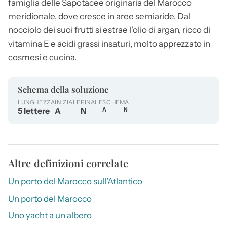
famiglia delle Sapotacee originaria del Marocco
meridionale, dove cresce in aree semiaride. Dal
nocciolo dei suoi frutti si estrae l'olio di
argan
, ricco di
vitamina E e acidi grassi insaturi, molto apprezzato in
cosmesi e cucina.
Schema della soluzione
LUNGHEZZA
INIZIALE
FINALE
SCHEMA
5 lettere
A
N
A___N
Altre definizioni correlate
Un porto del Marocco sull’Atlantico
Un porto del Marocco
Uno yacht a un albero