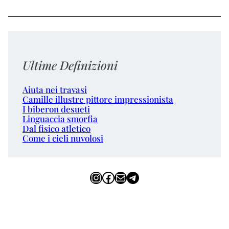
Ultime Definizioni
Aiuta nei travasi
Camille illustre pittore impressionista
I biberon desueti
Linguaccia smorfia
Dal fisico atletico
Come i cieli nuvolosi
Instagram
Facebook
Email
Telegram