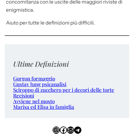
concomitanza con le uscite delle maggiori riviste di
enigmistica.
Aiuto per tutte le definizioni più difficili.
Ultime Definizioni
Gorgon formaggio
Gustav Jung psicanalisi
Sciroppo di zucchero per i decori delle torte
Recisioni
Avviene nel mosto
Marisa ed Elisa in famiglia
Instagram
Facebook
Email
Telegram