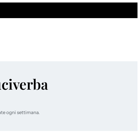
uciverba
ate ogni settimana.