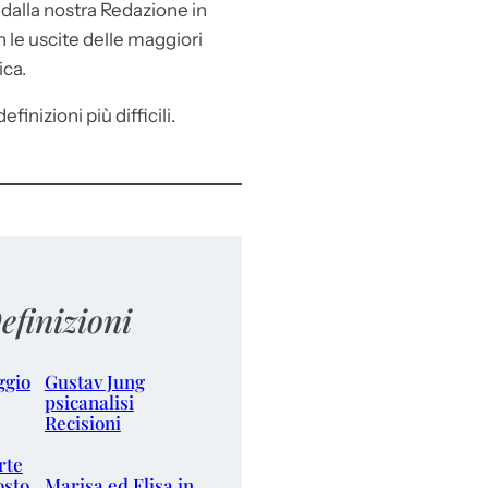
e
dalla nostra Redazione in
le uscite delle maggiori
ica.
efinizioni più difficili.
efinizioni
ggio
Gustav Jung
psicanalisi
Recisioni
rte
osto
Marisa ed Elisa in