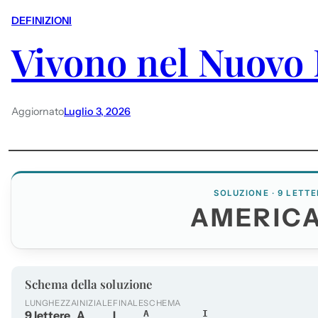
DEFINIZIONI
Vivono nel Nuovo
Aggiornato
Luglio 3, 2026
SOLUZIONE · 9 LETTE
AMERICA
Schema della soluzione
LUNGHEZZA
INIZIALE
FINALE
SCHEMA
9 lettere
A
I
A_______I