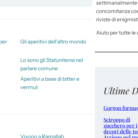
settimanalment
concomitanza con 
riviste di enigmist
Aiuto per tutte le d
 per
Gli aperitivi dell’altro mondo
Lo sono gli Statunitensi nel
parlare comune
Aperitivi a base di bitter e
vermut
Ultime D
Gorgon forma
Sciroppo di
zucchero per i
decori delle to
Vivono a Ramallah
Avviene nel m