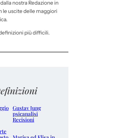
e
dalla nostra Redazione in
le uscite delle maggiori
ica.
efinizioni più difficili.
efinizioni
ggio
Gustav Jung
psicanalisi
Recisioni
rte
osto
Marisa ed Elisa in