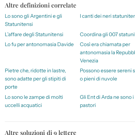
Altre definizioni correlate
Lo sono gli Argentini e gli
I canti dei neri statunite
Statunitensi
L’affare degli Statunitensi
Coordina gli 007 statuni
Lo fu per antonomasia Davide
Così era chiamata per
antonomasia la Repubbli
Venezia
Pietre che, ridotte in lastre,
Possono essere sereni st
sono adatte per gli stipiti di
o pieni di nuvole
porte
Lo sono le zampe di molti
Gli Ent di Arda ne sono i
uccelli acquatici
pastori
Altre soluzioni di 9 lettere