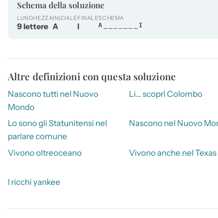
Schema della soluzione
LUNGHEZZA
INIZIALE
FINALE
SCHEMA
9 lettere
A
I
A_______I
Altre definizioni con questa soluzione
Nascono tutti nel Nuovo
Li… scoprì Colombo
Mondo
Lo sono gli Statunitensi nel
Nascono nel Nuovo Mo
parlare comune
Vivono oltreoceano
Vivono anche nel Texas
I ricchi yankee