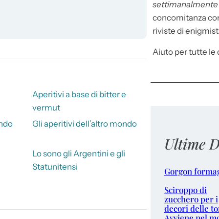
settimanalment
concomitanza con 
riviste di enigmist
Aiuto per tutte le d
Aperitivi a base di bitter e
vermut
ndo
Gli aperitivi dell’altro mondo
Ultime D
Lo sono gli Argentini e gli
Statunitensi
Gorgon forma
Sciroppo di
zucchero per i
decori delle to
Avviene nel m