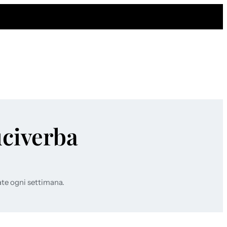
uciverba
ate ogni settimana.