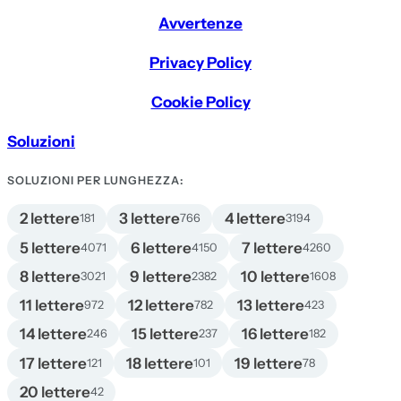
Avvertenze
Privacy Policy
Cookie Policy
Soluzioni
SOLUZIONI PER LUNGHEZZA:
2 lettere
3 lettere
4 lettere
181
766
3194
5 lettere
6 lettere
7 lettere
4071
4150
4260
8 lettere
9 lettere
10 lettere
3021
2382
1608
11 lettere
12 lettere
13 lettere
972
782
423
14 lettere
15 lettere
16 lettere
246
237
182
17 lettere
18 lettere
19 lettere
121
101
78
20 lettere
42