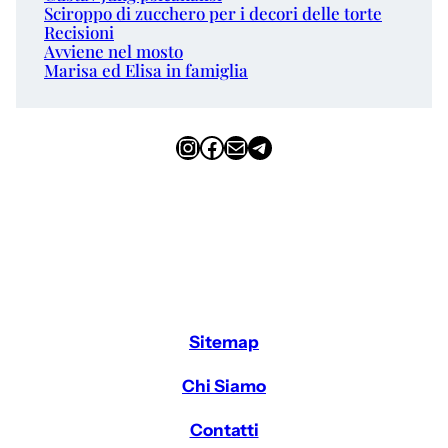
Sciroppo di zucchero per i decori delle torte
Recisioni
Avviene nel mosto
Marisa ed Elisa in famiglia
Instagram
Facebook
Email
Telegram
Sitemap
Chi Siamo
Contatti