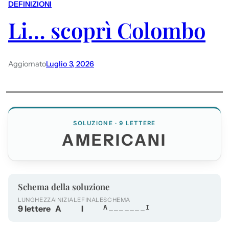
DEFINIZIONI
Li… scoprì Colombo
Aggiornato
Luglio 3, 2026
SOLUZIONE · 9 LETTERE
AMERICANI
Schema della soluzione
LUNGHEZZA
INIZIALE
FINALE
SCHEMA
9 lettere
A
I
A_______I