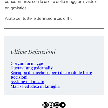
concomitanza con le uscite delle maggiori riviste di
enigmistica.
Aiuto per tutte le definizioni più difficili.
Ultime Definizioni
Gorgon formaggio
Gustav Jung psicanalisi
Sciroppo di zucchero per i decori delle torte
Recisioni
Avviene nel mosto
Marisa ed Elisa in famiglia
Instagram
Facebook
Email
Telegram