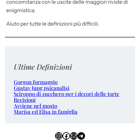
concomitanza con le uscite delle maggiori riviste di
enigmistica.
Aiuto per tutte le definizioni più difficili.
Ultime Definizioni
Gorgon formaggio
Gustav Jung psicanalisi
Sciroppo di zucchero per i decori delle torte
Recisioni
Avviene nel mosto
Marisa ed Elisa in famiglia
Instagram
Facebook
Email
Telegram