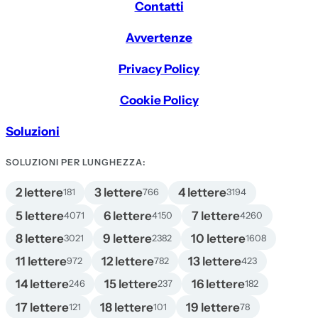
Contatti
Avvertenze
Privacy Policy
Cookie Policy
Soluzioni
SOLUZIONI PER LUNGHEZZA:
2 lettere
3 lettere
4 lettere
181
766
3194
5 lettere
6 lettere
7 lettere
4071
4150
4260
8 lettere
9 lettere
10 lettere
3021
2382
1608
11 lettere
12 lettere
13 lettere
972
782
423
14 lettere
15 lettere
16 lettere
246
237
182
17 lettere
18 lettere
19 lettere
121
101
78