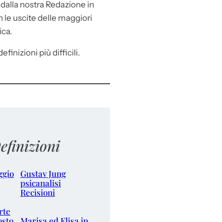
e
dalla nostra Redazione in
le uscite delle maggiori
ica.
efinizioni più difficili.
efinizioni
ggio
Gustav Jung
psicanalisi
Recisioni
rte
osto
Marisa ed Elisa in