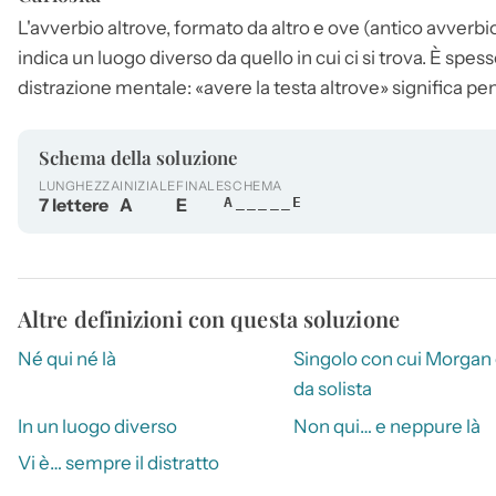
L'avverbio
altrove
, formato da altro e ove (antico avverbi
indica un luogo diverso da quello in cui ci si trova. È spes
distrazione mentale: «avere la testa
altrove
» significa pe
Schema della soluzione
LUNGHEZZA
INIZIALE
FINALE
SCHEMA
7 lettere
A
E
A_____E
Altre definizioni con questa soluzione
Né qui né là
Singolo con cui Morgan 
da solista
In un luogo diverso
Non qui… e neppure là
Vi è… sempre il distratto