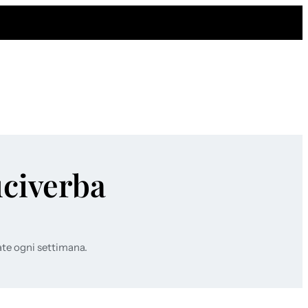
uciverba
ate ogni settimana.