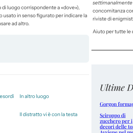
settimanalment
o di luogo corrispondente a «dove»),
concomitanza con 
so usato in senso figurato per indicare la
riviste di enigmist
nsare ad altro.
Aiuto per tutte le d
Ultime D
esordì
In altro luogo
Gorgon forma
Il distratto vi è con la testa
Sciroppo di
zucchero per i
decori delle to
Avviene nel m