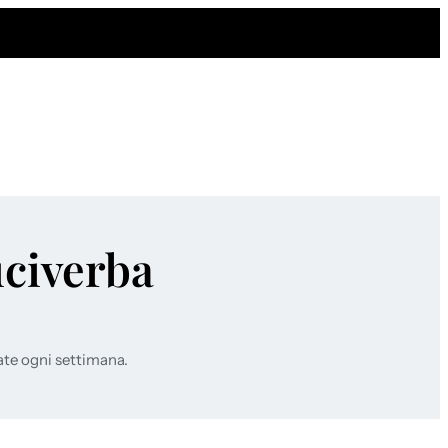
uciverba
ate ogni settimana.