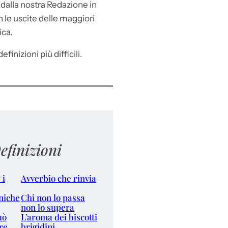
e
dalla nostra Redazione in
le uscite delle maggiori
ica.
efinizioni più difficili.
efinizioni
 i
Avverbio che rinvia
niche
Chi non lo passa
non lo supera
uò
L’aroma dei biscotti
re
brigidini