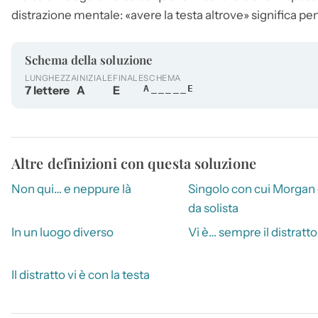
distrazione mentale: «avere la testa
altrove
» significa pe
Schema della soluzione
LUNGHEZZA
INIZIALE
FINALE
SCHEMA
7 lettere
A
E
A_____E
Altre definizioni con questa soluzione
Non qui… e neppure là
Singolo con cui Morgan 
da solista
In un luogo diverso
Vi è… sempre il distratto
Il distratto vi è con la testa