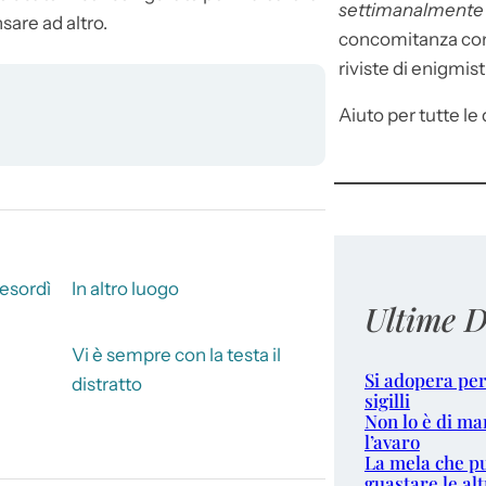
settimanalment
nsare ad altro.
concomitanza con 
riviste di enigmist
Aiuto per tutte le d
esordì
In altro luogo
Ultime D
Vi è sempre con la testa il
Si adopera per
distratto
sigilli
Non lo è di ma
l’avaro
La mela che p
guastare le alt