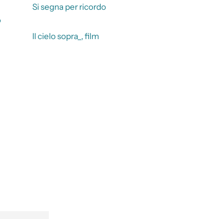
Si segna per ricordo
o
Il cielo sopra_, film