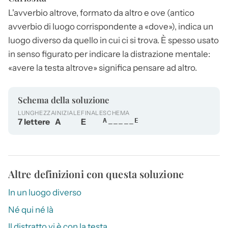
L'avverbio
altrove
, formato da altro e ove (antico
avverbio di luogo corrispondente a «dove»), indica un
luogo diverso da quello in cui ci si trova. È spesso usato
in senso figurato per indicare la distrazione mentale:
«avere la testa
altrove
» significa pensare ad altro.
Schema della soluzione
LUNGHEZZA
INIZIALE
FINALE
SCHEMA
7 lettere
A
E
A_____E
Altre definizioni con questa soluzione
In un luogo diverso
Né qui né là
Il distratto vi è con la testa