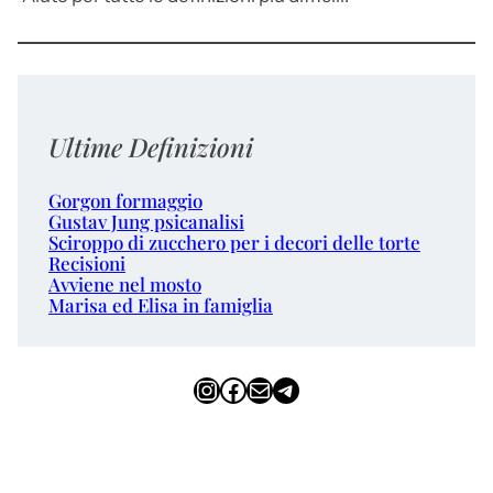
Ultime Definizioni
Gorgon formaggio
Gustav Jung psicanalisi
Sciroppo di zucchero per i decori delle torte
Recisioni
Avviene nel mosto
Marisa ed Elisa in famiglia
Instagram
Facebook
Email
Telegram