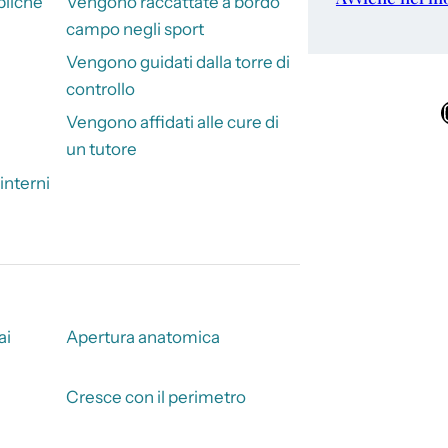
bliche
Vengono raccattate a bordo
campo negli sport
Vengono guidati dalla torre di
controllo
Ins
Vengono affidati alle cure di
un tutore
 interni
ai
Apertura anatomica
Cresce con il perimetro