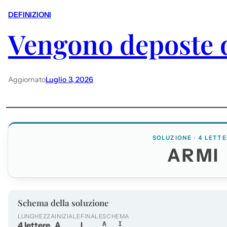
DEFINIZIONI
Vengono deposte d
Aggiornato
Luglio 3, 2026
SOLUZIONE · 4 LETTE
ARMI
Schema della soluzione
LUNGHEZZA
INIZIALE
FINALE
SCHEMA
4 lettere
A
I
A__I