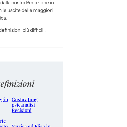
e
dalla nostra Redazione in
le uscite delle maggiori
ica.
efinizioni più difficili.
efinizioni
ggio
Gustav Jung
psicanalisi
Recisioni
rte
osto
Marisa ed Elisa in