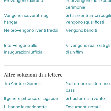
Provengono dall’alto
Intervengono nelle pub
cerimonie
Vengono ricoverati negli
Si ha se entrambi i pugili
hangar
vengono squalificati
Ne provengono i venti freddi
Vengono banditi
Intervengono alle
Vi vengono realizzati gli
inaugurazioni ufficiali
di un film
Altre soluzioni di 4 lettere
Tra Ariete e Gemelli
Nell’umore si alternano 
bassi
Il genere pittorico di Ligabue
Si trasforma in vento
Li hanno le marionette
Documenti notarili