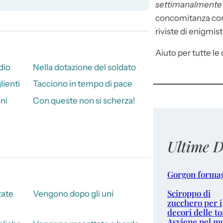
settimanalment
concomitanza con 
riviste di enigmist
Aiuto per tutte le d
dio
Nella dotazione del soldato
lienti
Tacciono in tempo di pace
ni
Con queste non si scherza!
Ultime D
Gorgon forma
Sciroppo di
zate
Vengono dopo gli uni
zucchero per i
decori delle to
Avviene nel m