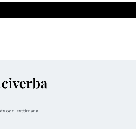
uciverba
ate ogni settimana.