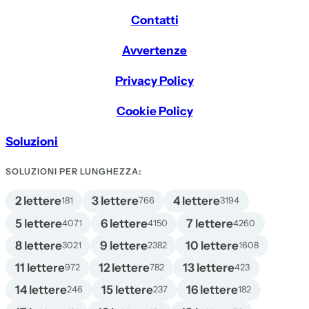
Contatti
Avvertenze
Privacy Policy
Cookie Policy
Soluzioni
SOLUZIONI PER LUNGHEZZA:
2 lettere
3 lettere
4 lettere
181
766
3194
5 lettere
6 lettere
7 lettere
4071
4150
4260
8 lettere
9 lettere
10 lettere
3021
2382
1608
11 lettere
12 lettere
13 lettere
972
782
423
14 lettere
15 lettere
16 lettere
246
237
182