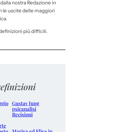
e
dalla nostra Redazione in
le uscite delle maggiori
ica.
efinizioni più difficili.
efinizioni
ggio
Gustav Jung
psicanalisi
Recisioni
rte
osto
Marisa ed Elisa in