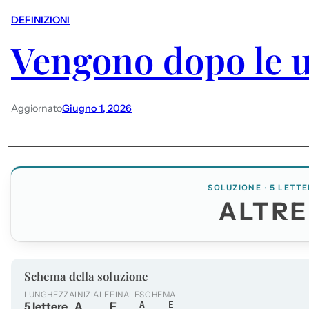
DEFINIZIONI
Vengono dopo le 
Aggiornato
Giugno 1, 2026
SOLUZIONE · 5 LETTE
ALTRE
Schema della soluzione
LUNGHEZZA
INIZIALE
FINALE
SCHEMA
5 lettere
A
E
A___E