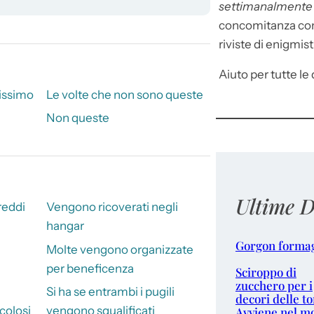
settimanalment
concomitanza con 
riviste di enigmist
Aiuto per tutte le d
issimo
Le volte che non sono queste
Non queste
Ultime D
reddi
Vengono ricoverati negli
hangar
Gorgon forma
Molte vengono organizzate
per beneficenza
Sciroppo di
zucchero per i
i
Si ha se entrambi i pugili
decori delle to
colosi
vengono squalificati
Avviene nel m