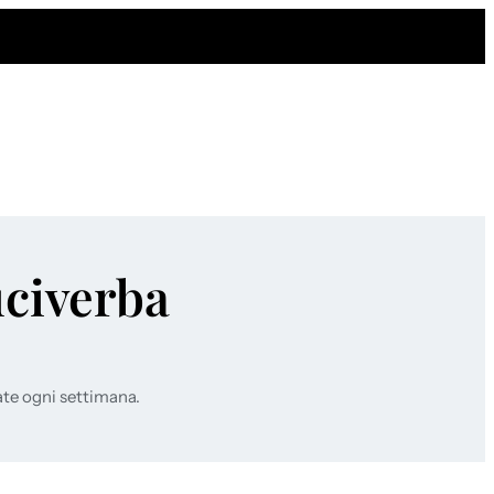
uciverba
ate ogni settimana.