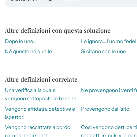
Altre definizioni con questa soluzione
Dopo le une…
Le ignora… l’uomo fedel
Né queste né quelle
Si citano con le une
Altre definizioni correlate
Una verifica alla quale
Ne provengono i venti f
vengono sottoposte le banche
Vengono affidati a detective e
Provengono dall’alto
ispettori
Vengono raccattate a bordo
Così vengono detti cert
campo negli sport
soggetti impulsivi e peri