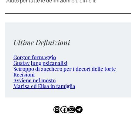
Aiuto per tutte le definizioni più difficili.
Ultime Definizioni
Gorgon formaggio
Gustav Jung psicanalisi
Sciroppo di zucchero per i decori delle torte
Recisioni
Avviene nel mosto
Marisa ed Elisa in famiglia
Instagram
Facebook
Email
Telegram