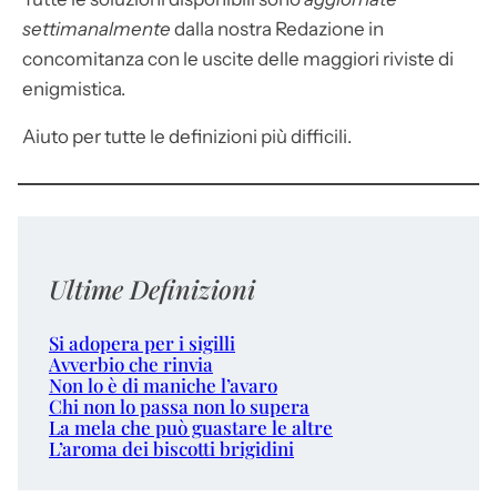
settimanalmente
dalla nostra Redazione in
concomitanza con le uscite delle maggiori riviste di
enigmistica.
Aiuto per tutte le definizioni più difficili.
Ultime Definizioni
Si adopera per i sigilli
Avverbio che rinvia
Non lo è di maniche l’avaro
Chi non lo passa non lo supera
La mela che può guastare le altre
L’aroma dei biscotti brigidini