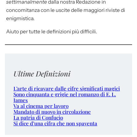
settimanalmente
dalla nostra Redazione in
concomitanza con le uscite delle maggiori riviste di
enigmistica.
Aiuto per tutte le definizioni più difficili.
Ultime Definizioni
L’arte di ricavare dalle cifre significati magici
Sono cinquanta e grigie nel romanzo di E. L.
James
Va al cinema per lavoro
Mandato di nuovo in circolazione
La patria di Confucio
Si dice d’una cifra che non spaventa