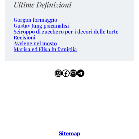
Ultime Definizioni
Gorgon formaggio
Gustav Jung psicanalisi
Sciroppo di zucchero per i decori delle torte
Recisioni
Avviene nel mosto
Marisa ed Elisa in famiglia
Instagram
Facebook
Email
Telegram
Sitemap