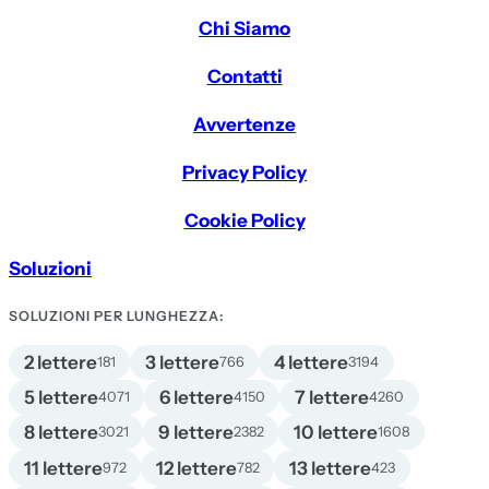
Chi Siamo
Contatti
Avvertenze
Privacy Policy
Cookie Policy
Soluzioni
SOLUZIONI PER LUNGHEZZA:
2 lettere
3 lettere
4 lettere
181
766
3194
5 lettere
6 lettere
7 lettere
4071
4150
4260
8 lettere
9 lettere
10 lettere
3021
2382
1608
11 lettere
12 lettere
13 lettere
972
782
423