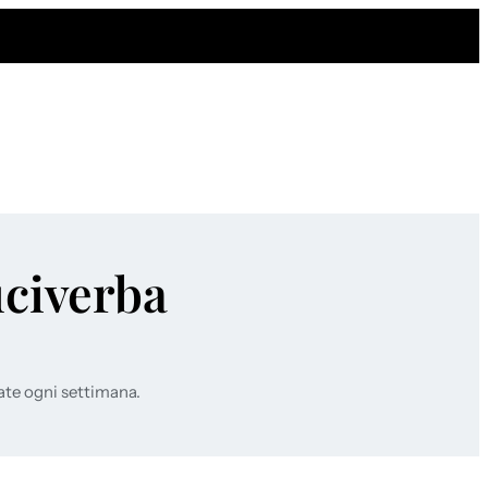
uciverba
ate ogni settimana.