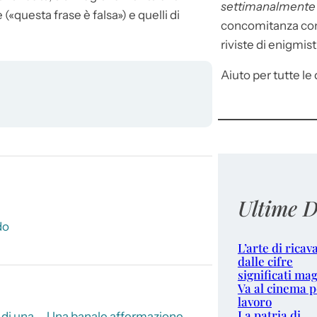
settimanalment
(«questa frase è falsa») e quelli di
concomitanza con 
riviste di enigmist
Aiuto per tutte le d
Ultime D
do
L’arte di ricav
dalle cifre
significati mag
Va al cinema p
lavoro
La patria di
 di una
Una banale affermazione