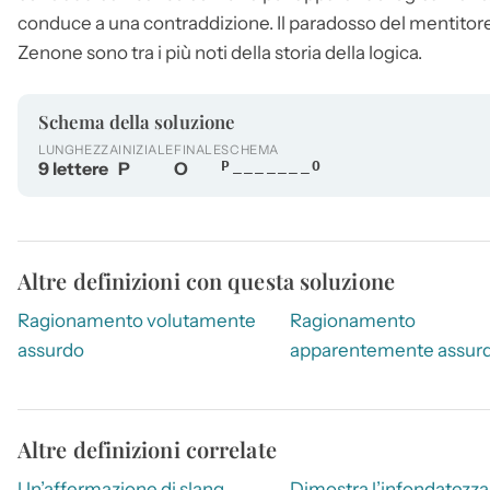
conduce a una contraddizione. Il
paradosso
del mentitore 
Zenone sono tra i più noti della storia della logica.
Schema della soluzione
LUNGHEZZA
INIZIALE
FINALE
SCHEMA
9 lettere
P
O
P_______O
Altre definizioni con questa soluzione
Ragionamento volutamente
Ragionamento
assurdo
apparentemente assur
Altre definizioni correlate
Un’affermazione di slang
Dimostra l’infondatezza