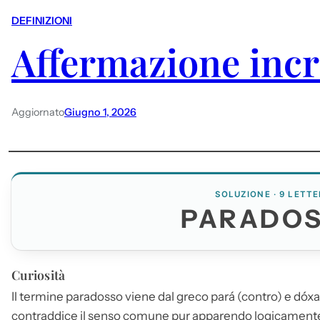
DEFINIZIONI
Affermazione incr
Aggiornato
Giugno 1, 2026
SOLUZIONE · 9 LETTE
PARADO
Curiosità
Il termine
paradosso
viene dal greco pará (contro) e dóxa
contraddice il senso comune pur apparendo logicament