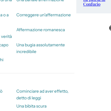
Confucio
a o a
Correggere un’affermazione
Ins
Affermazione romanesca
verità
 capo
Una bugia assolutamente
incredibile
hi
uò
Cominciare ad aver effetto,
detto di leggi
Una bibita scura