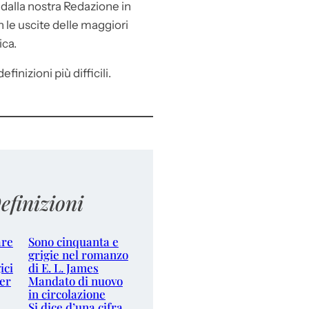
e
dalla nostra Redazione in
le uscite delle maggiori
ica.
efinizioni più difficili.
efinizioni
are
Sono cinquanta e
grigie nel romanzo
ici
di E. L. James
er
Mandato di nuovo
in circolazione
Si dice d’una cifra