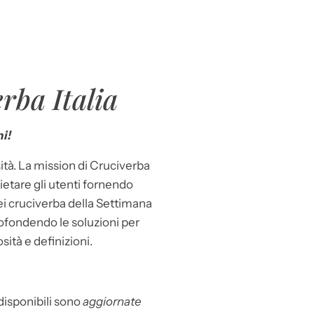
rba Italia
i!
ità. La mission di Cruciverba
llietare gli utenti fornendo
dei cruciverba della Settimana
ofondendo le soluzioni per
osità e definizioni.
 disponibili sono
aggiornate