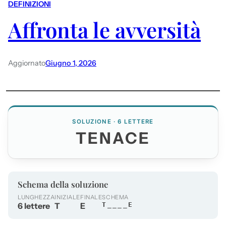
DEFINIZIONI
Affronta le avversità
Aggiornato
Giugno 1, 2026
SOLUZIONE · 6 LETTERE
TENACE
Schema della soluzione
LUNGHEZZA
INIZIALE
FINALE
SCHEMA
6 lettere
T
E
T____E