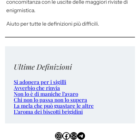
concomitanza con le uscite delle maggiori riviste di
enigmistica.
Aiuto per tutte le definizioni più difficili.
Ultime Definizioni
Si adopera per i sigilli
Avverbio che rinvia
Non lo è di maniche l’avaro
Chi non lo passa non lo supera
La mela che può guastare le altre
L’aroma dei biscotti brigidini
Instagram
Facebook
Email
Telegram